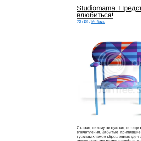
Studiomama. Предст
влюбиться!
23 / 09 /
Мебель
Старая, никому не нужная, но еще 
впечатления. Забытые, припавшие 
тусклым хламом сброшенные где-то
показывает, как можно преобразит