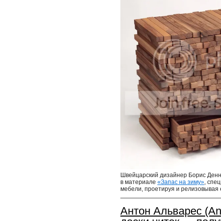
Швейцарский дизайнер Борис Деннл
в материале
«Запас на зиму»
, спе
мебели, проетируя и релизовывая
Антон Альварес (An