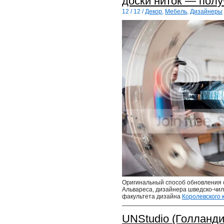
доски ниток — полу
12 / 12 /
Декор
,
Мебель
,
Дизайнеры
Оригинальный способ обновления 
Альвареса, дизайнера шведско-чил
факультета дизайна
Королевского 
UNStudio (Голланд