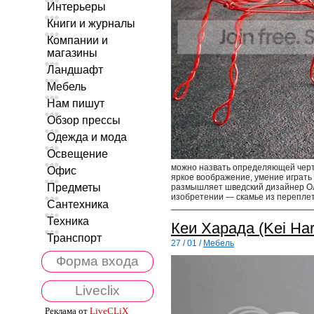
Интерьеры
Книги и журналы
Компании и
магазины
Ландшафт
Мебель
Нам пишут
Обзор прессы
Одежда и мода
Освещение
можно назвать определяющей черто
Офис
яркое воображение, умение играть
Предметы
размышляет шведский дизайнер Ола 
изобретении — скамье из переплет
Сантехника
Техника
Кеи Харада (Kei Ha
Транспорт
27 / 01 /
Мебель
Форма входа
Liveclix
Реклама от
LiveCLiX