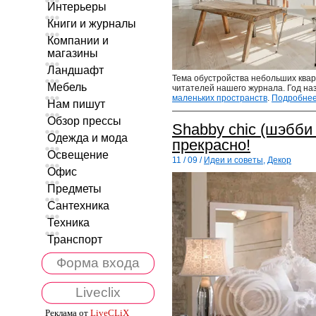
Интерьеры
Книги и журналы
Компании и
магазины
Ландшафт
Тема обустройства небольших ква
Мебель
читателей нашего журнала. Год на
маленьких пространств
.
Подробне
Нам пишут
Обзор прессы
Shabby chic (шэбби
Одежда и мода
прекрасно!
Освещение
11 / 09 /
Идеи и советы
,
Декор
Офис
Предметы
Сантехника
Техника
Транспорт
Форма входа
Liveclix
Реклама от
LiveCLiX