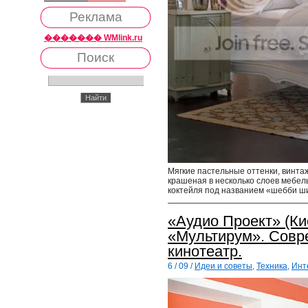
Реклама
������� WMlink.ru
Поиск
Мягкие пастельные оттенки, винтаж
крашеная в несколько слоев мебел
коктейля под названием «шебби ш
«Аудио Проект» (Ки
«Мультирум». Сов
кинотеатр.
6 / 09 /
Идеи и советы
,
Техника
,
Инт