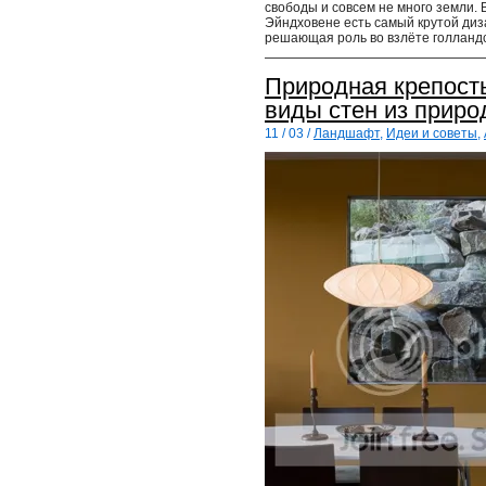
свободы и совсем не много земли. В
Эйндховене есть самый крутой диз
решающая роль во взлёте голланд
Природная крепост
виды стен из приро
11 / 03 /
Ландшафт
,
Идеи и советы
,